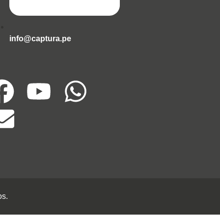
info@captura.pe
s.