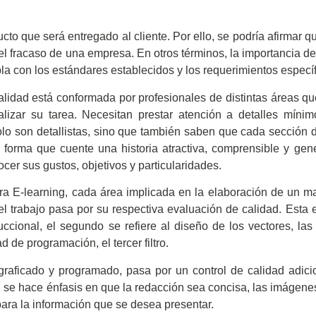
ucto que será entregado al cliente. Por ello, se podría afirmar qu
 el fracaso de una empresa. En otros términos, la importancia d
a con los estándares establecidos y los requerimientos específ
alidad está conformada por profesionales de distintas áreas q
zar su tarea. Necesitan prestar atención a detalles mínimo
lo son detallistas, sino que también saben que cada sección de
l forma que cuente una historia atractiva, comprensible y gen
cer sus gustos, objetivos y particularidades.
ura E-learning, cada área implicada en la elaboración de un m
l trabajo pasa por su respectiva evaluación de calidad. Esta e
nstruccional, el segundo se refiere al diseño de los vectores, l
 de programación, el tercer filtro.
raficado y programado, pasa por un control de calidad adicion
llo, se hace énfasis en que la redacción sea concisa, las imágen
para la información que se desea presentar.