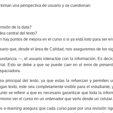
s toman una perspectiva de usuario y se cuestionan:
ensión de la data?
dea central del texto?
ún hay puntos de mejora en el curso o si ya está listo para ser e
cesario que, desde el área de Calidad, nos aseguremos de los si
ndancia —, el usuario interactúe con la información. Es decir
ial. Esto se debe a que se puede caer en el error de present
espaciadora.
a principal del texto, ya que estas la refuerzan y permiten 
gan texto, este sea completamente visible para el estudiante, 
punto se refiere a que es necesario garantizar que toda la inf
 mismo ver el curso en un ordenador que verlo desde un celular.
os
e-learning
asegura que cada curso pase por una revisión rig